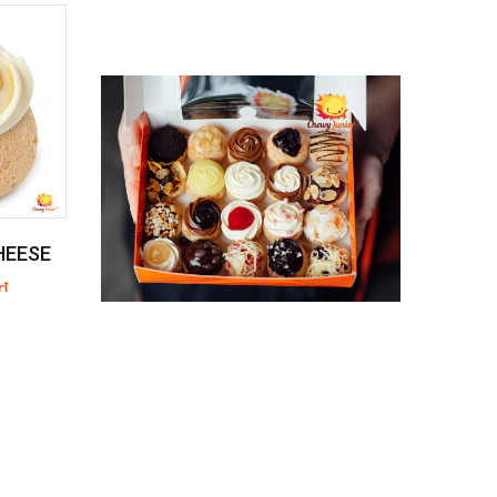
HEESE
₫