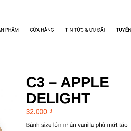
ẢN PHẨM
CỬA HÀNG
TIN TỨC & ƯU ĐÃI
TUYỂN
C3 – APPLE
DELIGHT
32.000
₫
Bánh size lớn nhân vanilla phủ mứt táo