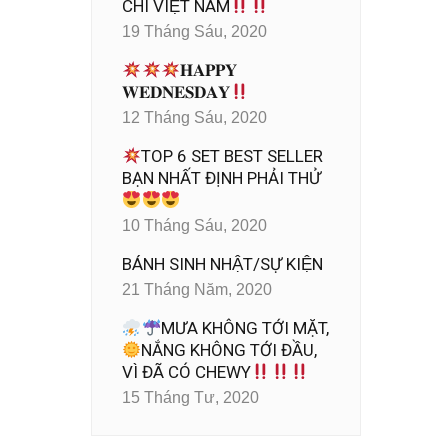
CHÍ VIỆT NAM
19 Tháng Sáu, 2020
𝐇𝐀𝐏𝐏𝐘
𝐖𝐄𝐃𝐍𝐄𝐒𝐃𝐀𝐘
12 Tháng Sáu, 2020
TOP 6 SET BEST SELLER
BẠN NHẤT ĐỊNH PHẢI THỬ
10 Tháng Sáu, 2020
BÁNH SINH NHẬT/SỰ KIỆN
21 Tháng Năm, 2020
MƯA KHÔNG TỚI MẶT,
NẮNG KHÔNG TỚI ĐẦU,
VÌ ĐÃ CÓ CHEWY
15 Tháng Tư, 2020