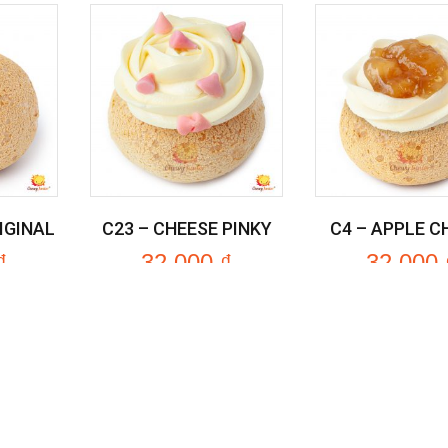
IGINAL
C23 – CHEESE PINKY
C4 – APPLE C
₫
32.000
₫
32.000