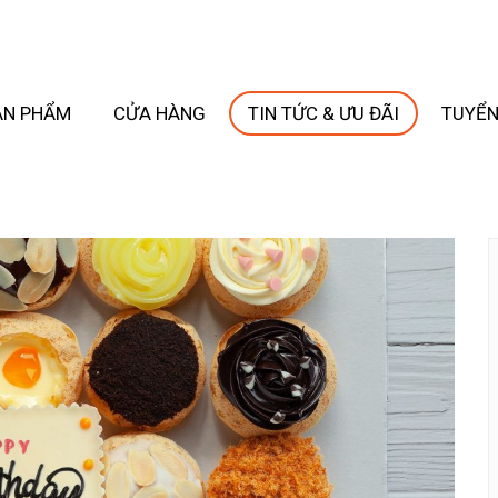
ẢN PHẨM
CỬA HÀNG
TIN TỨC & ƯU ĐÃI
TUYỂN