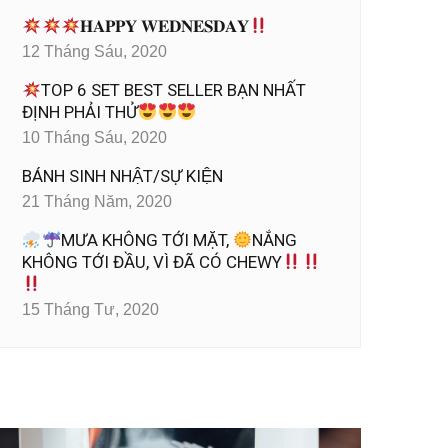
𝐇𝐀𝐏𝐏𝐘 𝐖𝐄𝐃𝐍𝐄𝐒𝐃𝐀𝐘
12 Tháng Sáu, 2020
TOP 6 SET BEST SELLER BẠN NHẤT
ĐỊNH PHẢI THỬ
10 Tháng Sáu, 2020
BÁNH SINH NHẬT/SỰ KIỆN
21 Tháng Năm, 2020
MƯA KHÔNG TỚI MẶT,
NẮNG
KHÔNG TỚI ĐẦU, VÌ ĐÃ CÓ CHEWY
15 Tháng Tư, 2020