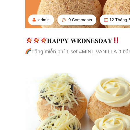
admin
0 Comments
12 Tháng 
𝐇𝐀𝐏𝐏𝐘 𝐖𝐄𝐃𝐍𝐄𝐒𝐃𝐀𝐘
Tặng miễn phí 1 set #MINI_VANILLA 9 bán