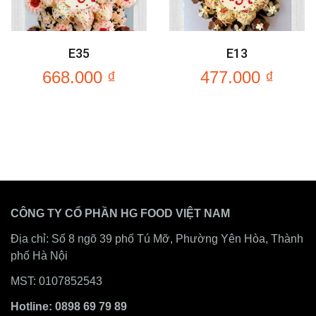
E35
E13
668.000
₫
477.000
₫
CÔNG TY CỔ PHẦN HG FOOD VIỆT NAM
Địa chỉ: Số 8 ngõ 39 phố Tú Mỡ, Phường Yên Hòa, Thành
phố Hà Nội
MST: 0107852543
Hotline: 0898 69 79 89